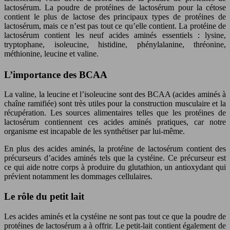
lactosérum. La poudre de protéines de lactosérum pour la cétose
contient le plus de lactose des principaux types de protéines de
lactosérum, mais ce n’est pas tout ce qu’elle contient. La protéine de
lactosérum contient les neuf acides aminés essentiels : lysine,
tryptophane, isoleucine, histidine, phénylalanine, thréonine,
méthionine, leucine et valine.
L’importance des BCAA
La valine, la leucine et l’isoleucine sont des BCAA (acides aminés à
chaîne ramifiée) sont très utiles pour la construction musculaire et la
récupération. Les sources alimentaires telles que les protéines de
lactosérum contiennent ces acides aminés pratiques, car notre
organisme est incapable de les synthétiser par lui-même.
En plus des acides aminés, la protéine de lactosérum contient des
précurseurs d’acides aminés tels que la cystéine. Ce précurseur est
ce qui aide notre corps à produire du glutathion, un antioxydant qui
prévient notamment les dommages cellulaires.
Le rôle du petit lait
Les acides aminés et la cystéine ne sont pas tout ce que la poudre de
protéines de lactosérum a à offrir. Le petit-lait contient également de