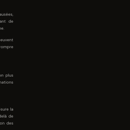
ausées,
ant de
me.
peuvent
rrompre
on plus
mations
sure la
delà de
ion des