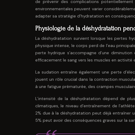
de prévenir des complications potentiellement 
environnementales peuvent varier considérablement
adapter sa stratégie d’hydratation en conséquenc
Physiologie de la déshydratation pend
La déshydratation survient lorsque les pertes hy
physique intense, le corps perd de l’eau princip
perte hydrique s’accompagne d’une diminution 
efficacement le sang vers les muscles en activité e
La sudation entraîne également une perte d’éle
jouent un rôle crucial dans la contraction muscula
à une fatigue prématurée, des crampes musculaires
L’intensité de la déshydratation dépend de plusie
climatiques, le niveau d’entraînement de l’athlè
2% due à la déshydratation peut déjà entraîner u
5% peut avoir des conséquences graves sur la san