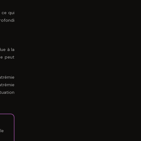
 ce qui
profondi
ue à la
te peut
atrémie
trémie
tuation
le