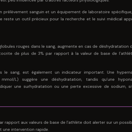
 est peu influencée par d’autres facteurs physiologiques.
un prélèvement sanguin et un équipement de laboratoire spécifique,
elle reste un outil précieux pour la recherche et le suivi médical ap
globules rouges dans le sang, augmente en cas de déshydratation d
tocrite de plus de 3% par rapport à la valeur de base de l’athlè
 le sang, est également un indicateur important. Une hypern
 mmol/L) suggère une déshydratation, tandis qu’une hypona
ndiquer une surhydratation ou une perte excessive de sodium, si
r rapport aux valeurs de base de l’athlète doit alerter sur un possib
t une intervention rapide.