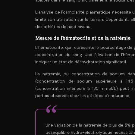
solutés dans le sang, principalement le sodium, et
L’analyse de l’osmolarité plasmatique nécessite 
limite son utilisation sur le terrain. Cependant, 
des athlètes de haut niveau.
Mesure de l’hématocrite et de la natrémie
L’hématocrite, qui représente le pourcentage de 
concentration du sang. Une élévation de l’héma
indiquer un état de déshydratation significatif.
La natrémie, ou concentration de sodium dans
(concentration de sodium supérieure à 145
(concentration inférieure à 135 mmol/L) peut i
parfois observée chez les athlètes d’endurance.
Une variation de la natrémie de plus de 5% pa
déséquilibre hydro-électrolytique nécessitan