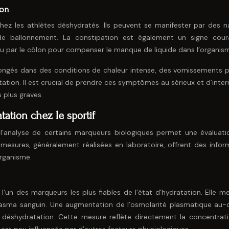
ion
hez les athlètes déshydratés. Ils peuvent se manifester par des n
e ballonnement. La constipation est également un signe cour
u par le côlon pour compenser le manque de liquide dans l’organis
longés dans des conditions de chaleur intense, des vomissements 
tation. Il est crucial de prendre ces symptômes au sérieux et d’inte
s plus graves.
ation chez le sportif
, l’analyse de certains marqueurs biologiques permet une évaluati
s mesures, généralement réalisées en laboratoire, offrent des infor
organisme.
un des marqueurs les plus fiables de l’état d’hydratation. Elle me
plasma sanguin. Une augmentation de l’osmolarité plasmatique au-
éshydratation. Cette mesure reflète directement la concentrat