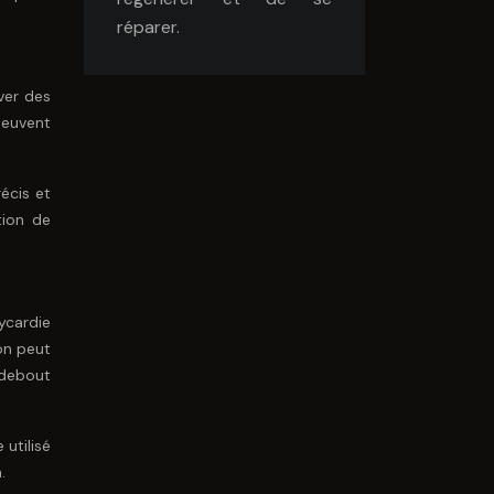
réparer.
ver des
 peuvent
écis et
tion de
ycardie
on peut
 debout
 utilisé
.