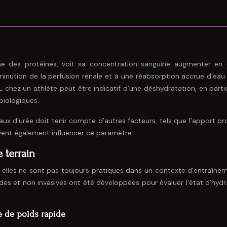
me des protéines, voit sa concentration sanguine augmenter en
minution de la perfusion rénale et à une réabsorption accrue d’eau 
 chez un athlète peut être indicatif d’une déshydratation, en partic
biologiques.
taux d’urée doit tenir compte d’autres facteurs, tels que l’apport p
peuvent également influencer ce paramètre.
 terrain
s, elles ne sont pas toujours pratiques dans un contexte d’entraîne
s et non invasives ont été développées pour évaluer l’état d’hydr
te de poids rapide