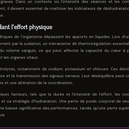
graves. Dans un contexte où l’intensité des séances et les con
, il devient essentiel de maîtriser les indicateurs de déshydratati
e.
ant l’effort physique
driques de l’organisme dépassent les apports en liquides. Lors d’un
alement par la sudation, un mécanisme de thermorégulation essentiel
du volume sanguin, ce qui peut affecter la capacité du cœur à
t les organes vitaux.
ctrolytes, notamment de sodium, potassium et chlorure. Ces élect
ire et la transmission des signaux nerveux. Leur déséquilibre peut c
 et une altération de la coordination.
urs facteurs, tels que la durée et l’intensité de l’effort, les con
te et sa stratégie d’hydratation. Une perte de poids corporel de se
ne baisse significative des performances, tandis qu’une perte supér
té.