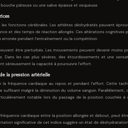
bouche pâteuse ou une salive épaisse et visqueuse.
rices
t les fonctions cérébrales. Les athlètes déshydratés peuvent éprou
ilance et des temps de réaction allongés. Ces altérations cognitives
ou erronée pendant l’entraînement ou la compétition.
re peuvent être perturbés. Les mouvements peuvent devenir moins pr
es. Dans les cas plus sévères, des étourdissements et une sensa
t sérieusement la capacité à poursuivre l’effort.
e la pression artérielle
 la fréquence cardiaque au repos et pendant l’effort. Cette tach
e suffisant malgré la diminution du volume sanguin. Parallèlement, 
particulièrement notable lors du passage de la position couchée à
a fréquence cardiaque entre la position allongée et debout, peut être
tion significative de cet indice suggère un état de déshydratation