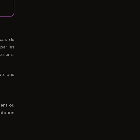
 cas de
par les
ulier si
rotéique
ment ou
atation